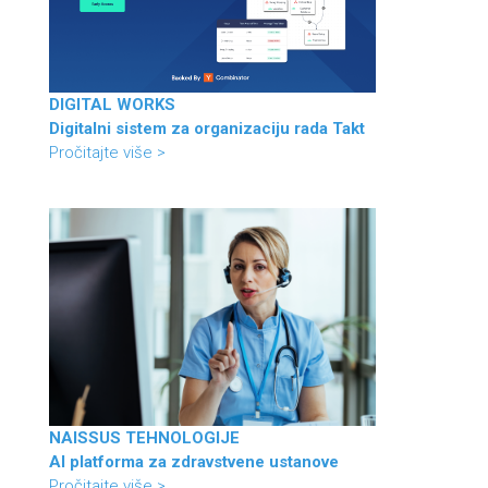
DIGITAL WORKS
Digitalni sistem za organizaciju rada Takt
Pročitajte više >
NAISSUS TEHNOLOGIJE
AI platforma za zdravstvene ustanove
Pročitajte više >