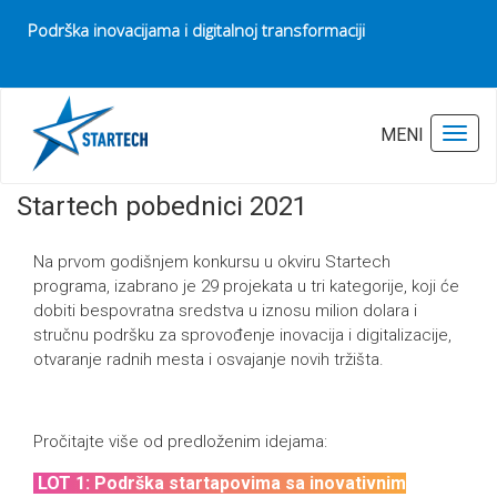
Podrška inovacijama i digitalnoj transformaciji
Pocetna
Startech pobednici 2021
Poslednja izmena:
30.05.2025
MENI
Toggl
Startech pobednici 2021
Na prvom godišnjem konkursu u okviru Startech
programa, izabrano je 29 projekata u tri kategorije, koji će
dobiti bespovratna sredstva u iznosu milion dolara i
stručnu podršku za sprovođenje inovacija i digitalizacije,
otvaranje radnih mesta i osvajanje novih tržišta.
Pročitajte više od predloženim idejama:
LOT 1: Podrška startapovima sa inovativnim