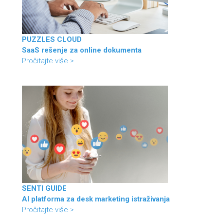
PUZZLES CLOUD
SaaS rešenje za online dokumenta
Pročitajte više >
SENTI GUIDE
AI platforma za desk marketing istraživanja
Pročitajte više >