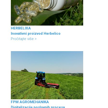
HERBELIXA
Inovativni proizvod Herbelico
Pročitajte više >
FPM AGROMEHANIKA
Digitalizacija poslovnih procesa