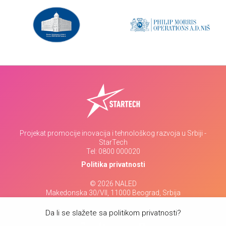
Projekat promocije inovacija i tehnološkog razvoja u Srbiji -
StarTech
Tel:
0800 000020
Politika privatnosti
© 2026 NALED
Makedonska 30/VII, 11000 Beograd, Srbija
www.naled.rs
Da li se slažete sa politikom privatnosti?