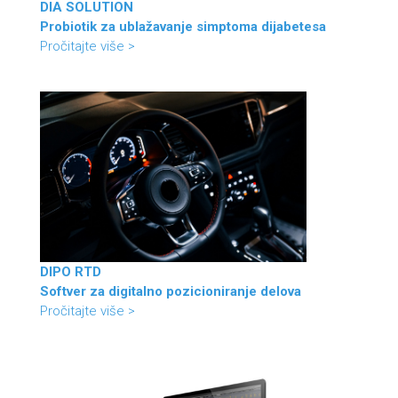
DIA SOLUTION
Probiotik za ublažavanje simptoma dijabetesa
Pročitajte više >
DIPO RTD
Softver za digitalno pozicioniranje delova
Pročitajte više >