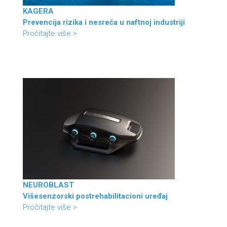
KAGERA
Prevencija rizika i nesreća u naftnoj industriji
Pročitajte više >
NEUROBLAST
Višesenzorski postrehabilitacioni uređaj
Pročitajte više >