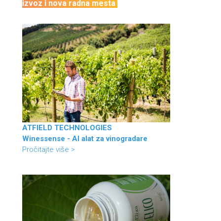
izvoz i nova radna mesta
ATFIELD TECHNOLOGIES
Winessense - AI alat za vinogradare
Pročitajte više >