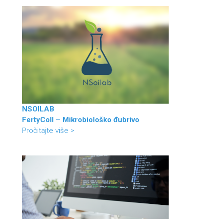
NSOILAB
FertyColl – Mikrobiološko đubrivo
Pročitajte više >