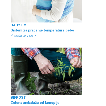
BABY FM
Sistem za praćenje temperature bebe
Pročitajte više >
BIFROST
Zelena ambalaža od konoplje