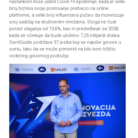
nastankom krize usled Covid-19 epidemije, kada je veliki
broj biznisa svoje poslovanje prebacio na online
platforme, a veliki broj influensera počeo da monetizuje
svoj sadržaj na društvenim mrežama. Stoga ne čudi
porast ulaganja od 10,6%, kao ni predviđanje za 2028,
kada se očekuje da bude uloženo 7,25 milijardi dolara.
SentiGuide podržava 37 jezika koji se najviše govore u
svetu, tako da se može primeniti na bilo kom tržištu
vodećeg govornog područja.