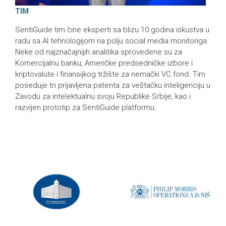
TIM
SentiGuide tim čine eksperti sa blizu 10 godina iskustva u
radu sa AI tehnologijom na polju social media monitoriga.
Neke od najznačajnijih analitika sprovedene su za
Komercijalnu banku, Američke predsedničke izbore i
kriptovalute i finansijkog tržište za nemački VC fond. Tim
poseduje tri prijavljena patenta za veštačku inteligenciju u
Zavodu za intelektualnu svoju Republike Srbije, kao i
razvijen prototip za SentiGuide platformu.