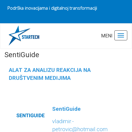
Podrška inovacijama i digitalnoj transformaciji
Pocetna
SentiGuide
Poslednja izmena:
21.06.2022
MENI
Toggl
SentiGuide
ALAT ZA ANALIZU REAKCIJA NA
DRUŠTVENIM MEDIJIMA
SentiGuide
vladimir.-
petrovic@hotmail.com