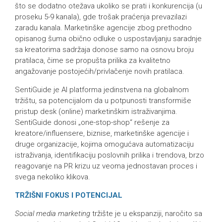
što se dodatno otežava ukoliko se prati i konkurencija (u
proseku 5-9 kanala), gde trošak praćenja prevazilazi
zaradu kanala. Marketinške agencije zbog prethodno
opisanog šuma obično odluke o uspostavljanju saradnje
sa kreatorima sadržaja donose samo na osnovu broju
pratilaca, čime se propušta prilika za kvalitetno
angažovanje postojećih/privlačenje novih pratilaca.
SentiGuide je AI platforma jedinstvena na globalnom
tržištu, sa potencijalom da u potpunosti transformiše
pristup desk (online) marketinškim istraživanjima.
SentiGuide donosi „one-stop-shop“ rešenje za
kreatore/influensere, biznise, marketinške agencije i
druge organizacije, kojima omogućava automatizaciju
istraživanja, identifikaciju poslovnih prilika i trendova, brzo
reagovanje na PR krizu uz veoma jednostavan proces i
svega nekoliko klikova.
TRŽIŠNI FOKUS I POTENCIJAL
Social media marketing
tržište je u ekspanziji, naročito sa