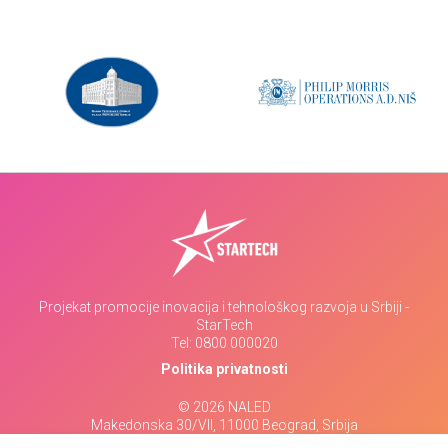
Projekat promocije inovacija i tehnološkog razvoja u Srbiji -
StarTech
Tel:
0800 000020
Politika privatnosti
© 2026 NALED
Makedonska 30/VII, 11000 Beograd, Srbija
www.naled.rs