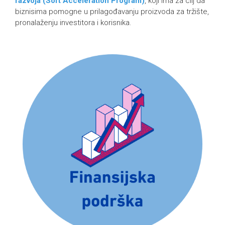
razvoja (Soft Acceleration Program)
, koji ima za cilj da
biznisima pomogne u prilagođavanju proizvoda za tržište,
pronalaženju investitora i korisnika.