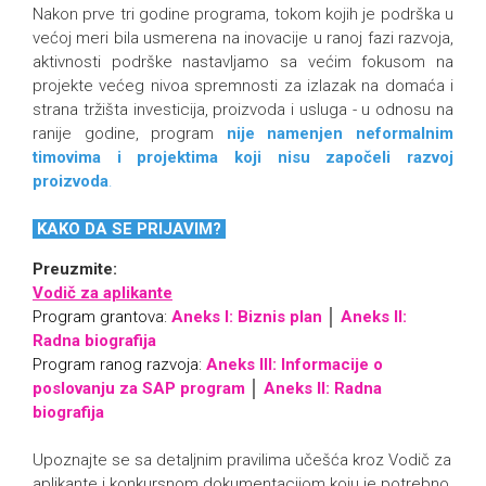
Nakon prve tri godine programa, tokom kojih je podrška u
većoj meri bila usmerena na inovacije u ranoj fazi razvoja,
aktivnosti podrške nastavljamo sa većim fokusom na
projekte većeg nivoa spremnosti za izlazak na domaća i
strana tržišta investicija, proizvoda i usluga - u odnosu na
ranije godine, program
nije namenjen neformalnim
timovima i projektima koji nisu započeli razvoj
proizvoda
.
KAKO DA SE PRIJAVIM?
Preuzmite:
Vodič za aplikante
Program grantova:
Aneks I: Biznis plan
│
Aneks II:
Radna biografija
Program ranog razvoja:
Aneks III: Informacije o
poslovanju za SAP program
│
Aneks II: Radna
biografija
Upoznajte se sa detaljnim pravilima učešća kroz Vodič za
aplikante i konkursnom dokumentacijom koju je potrebno