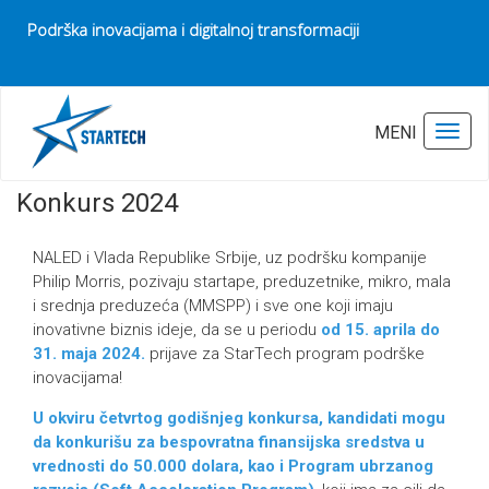
Podrška inovacijama i digitalnoj transformaciji
Pocetna
Konkurs 2024
Poslednja izmena:
30.05.2025
MENI
Toggl
Konkurs 2024
NALED i Vlada Republike Srbije, uz podršku kompanije
Philip Morris, pozivaju startape, preduzetnike, mikro, mala
i srednja preduzeća (MMSPP) i sve one koji imaju
inovativne biznis ideje, da se u periodu
od 15. aprila do
31. maja 2024.
prijave za StarTech program podrške
inovacijama!
U okviru četvrtog godišnjeg konkursa, kandidati mogu
da konkurišu za bespovratna finansijska sredstva u
vrednosti do 50.000 dolara, kao i Program ubrzanog