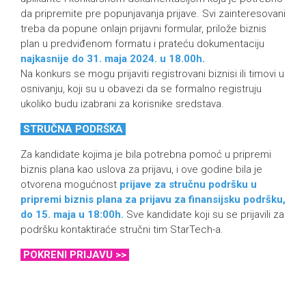
da pripremite pre popunjavanja prijave. Svi zainteresovani
treba da popune onlajn prijavni formular, prilože biznis
plan u predviđenom formatu i prateću dokumentaciju
najkasnije do 31. maja 2024.
u 18.00h.
Na konkurs se mogu prijaviti registrovani biznisi ili timovi u
osnivanju, koji su u obavezi da se formalno registruju
ukoliko budu izabrani za korisnike sredstava.
STRUČNA PODRŠKA
Za kandidate kojima je bila potrebna pomoć u pripremi
biznis plana kao uslova za prijavu, i ove godine bila je
otvorena mogućnost
prijave za stručnu podršku u
pripremi biznis plana za prijavu za finansijsku podršku,
do 15. maja u 18:00h.
Sve kandidate koji su se prijavili za
podršku kontaktiraće stručni tim StarTech-a.
POKRENI PRIJAVU >>