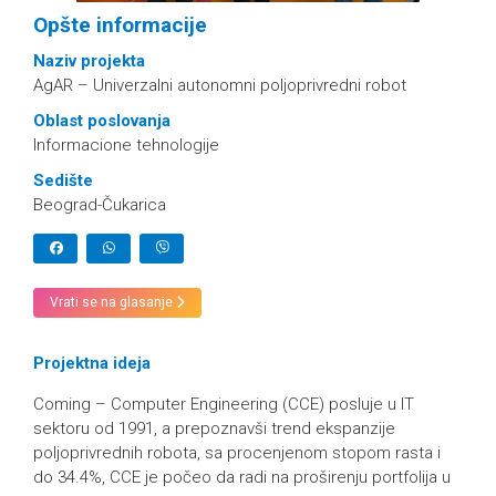
Opšte informacije
Naziv projekta
AgAR – Univerzalni autonomni poljoprivredni robot
Oblast poslovanja
Informacione tehnologije
Sedište
Beograd-Čukarica
Vrati se na glasanje
Projektna ideja
Coming – Computer Engineering (CCE) posluje u IT
sektoru od 1991, a prepoznavši trend ekspanzije
poljoprivrednih robota, sa procenjenom stopom rasta i
do 34.4%, CCE je počeo da radi na proširenju portfolija u