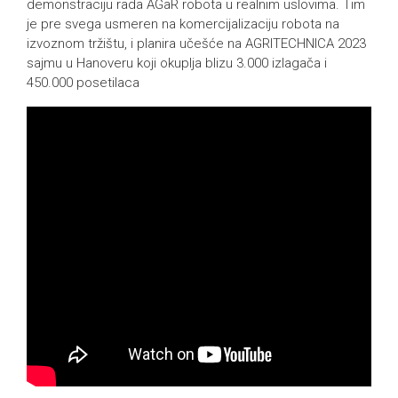
demonstraciju rada AGaR robota u realnim uslovima. Tim
je pre svega usmeren na komercijalizaciju robota na
izvoznom tržištu, i planira učešće na AGRITECHNICA 2023
sajmu u Hanoveru koji okuplja blizu 3.000 izlagača i
450.000 posetilaca