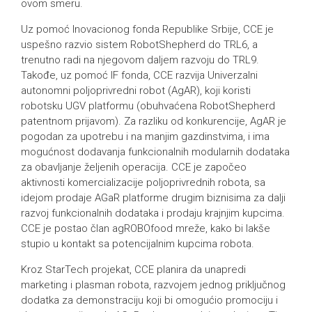
ovom smeru.
Uz pomoć Inovacionog fonda Republike Srbije, CCE je
uspešno razvio sistem RobotShepherd do TRL6, a
trenutno radi na njegovom daljem razvoju do TRL9.
Takođe, uz pomoć IF fonda, CCE razvija Univerzalni
autonomni poljoprivredni robot (AgAR), koji koristi
robotsku UGV platformu (obuhvaćena RobotShepherd
patentnom prijavom). Za razliku od konkurencije, AgAR je
pogodan za upotrebu i na manjim gazdinstvima, i ima
mogućnost dodavanja funkcionalnih modularnih dodataka
za obavljanje željenih operacija. CCE je započeo
aktivnosti komercializacije poljoprivrednih robota, sa
idejom prodaje AGaR platforme drugim biznisima za dalji
razvoj funkcionalnih dodataka i prodaju krajnjim kupcima.
CCE je postao član agROBOfood mreže, kako bi lakše
stupio u kontakt sa potencijalnim kupcima robota.
Kroz StarTech projekat, CCE planira da unapredi
marketing i plasman robota, razvojem jednog priključnog
dodatka za demonstraciju koji bi omogućio promociju i