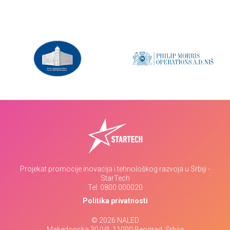
Projekat promocije inovacija i tehnološkog razvoja u Srbiji -
StarTech
Tel:
0800 000020
Politika privatnosti
© 2026 NALED
Makedonska 30/VII, 11000 Beograd, Srbija