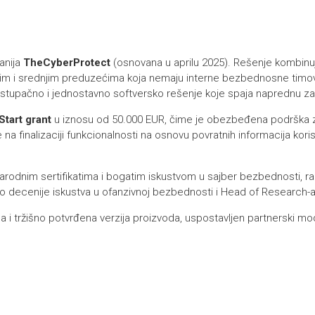
anija
TheCyberProtect
(osnovana u aprilu 2025). Rešenje kombinuj
i srednjim preduzećima koja nemaju interne bezbednosne timove. P
istupačno i jednostavno softversko rešenje koje spaja naprednu zašt
Start grant
u iznosu od 50.000 EUR, čime je obezbeđena podrška za
 na finalizaciji funkcionalnosti na osnovu povratnih informacija korisn
dnim sertifikatima i bogatim iskustvom u sajber bezbednosti, razvo
o decenije iskustva u ofanzivnoj bezbednosti i Head of Research-a 
 i tržišno potvrđena verzija proizvoda, uspostavljen partnerski mod