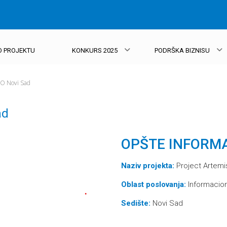
O PROJEKTU
KONKURS 2025
PODRŠKA BIZNISU
O Novi Sad
ad
OPŠTE INFORM
Naziv projekta:
Project Artemi
Oblast poslovanja:
Informacion
Sedište:
Novi Sad