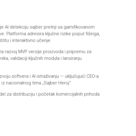
e AI detekciju sajber pretnji sa gamifikovanom
latforma adresira ključne rizike poput fišinga,
itu i interaktivno učenje.
 razvoj MVP verzije proizvoda i pripremu za
ika, validaciji ključnih modula i lansiranju
ju softvera i AI istraživanju — uključujući CEO-a
iz nacionalnog tima „Sajber Heroj“.
el za distribuciju i početak komercijalnih prihoda