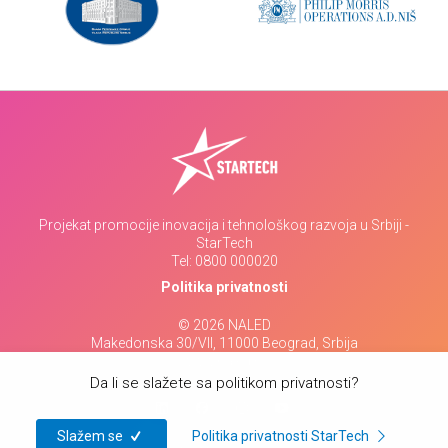
Projekat promocije inovacija i tehnološkog razvoja u Srbiji -
StarTech
Tel:
0800 000020
Politika privatnosti
© 2026 NALED
Makedonska 30/VII, 11000 Beograd, Srbija
www.naled.rs
Da li se slažete sa politikom privatnosti?
Slažem se
Politika privatnosti StarTech