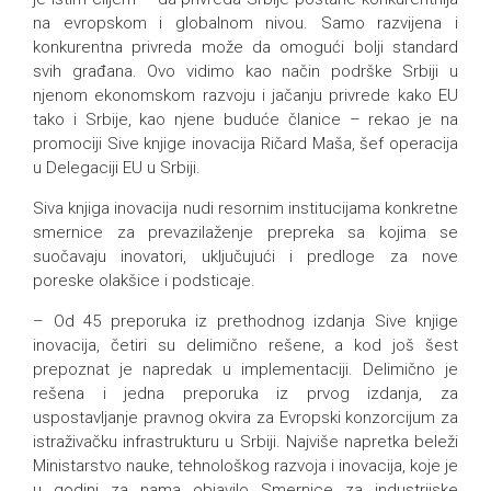
na evropskom i globalnom nivou. Samo razvijena i
konkurentna privreda može da omogući bolji standard
svih građana. Ovo vidimo kao način podrške Srbiji u
njenom ekonomskom razvoju i jačanju privrede kako EU
tako i Srbije, kao njene buduće članice – rekao je na
promociji Sive knjige inovacija Ričard Maša, šef operacija
u Delegaciji EU u Srbiji.
Siva knjiga inovacija nudi resornim institucijama konkretne
smernice za prevazilaženje prepreka sa kojima se
suočavaju inovatori, uključujući i predloge za nove
poreske olakšice i podsticaje.
– Od 45 preporuka iz prethodnog izdanja Sive knjige
inovacija, četiri su delimično rešene, a kod još šest
prepoznat je napredak u implementaciji. Delimično je
rešena i jedna preporuka iz prvog izdanja, za
uspostavljanje pravnog okvira za Evropski konzorcijum za
istraživačku infrastrukturu u Srbiji. Najviše napretka beleži
Ministarstvo nauke, tehnološkog razvoja i inovacija, koje je
u godini za nama objavilo Smernice za industrijske