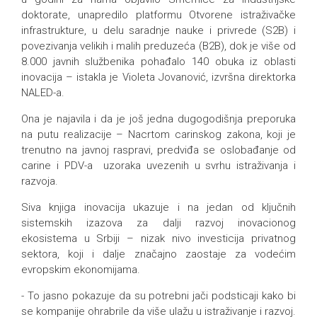
doktorate, unapredilo platformu Otvorene istraživačke
infrastrukture, u delu saradnje nauke i privrede (S2B) i
povezivanja velikih i malih preduzeća (B2B), dok je više od
8.000 javnih službenika pohađalo 140 obuka iz oblasti
inovacija – istakla je Violeta Jovanović, izvršna direktorka
NALED-a.
Ona je najavila i da je još jedna dugogodišnja preporuka
na putu realizacije – Nacrtom carinskog zakona, koji je
trenutno na javnoj raspravi, predviđa se oslobađanje od
carine i PDV-a uzoraka uvezenih u svrhu istraživanja i
razvoja.
Siva knjiga inovacija ukazuje i na jedan od ključnih
sistemskih izazova za dalji razvoj inovacionog
ekosistema u Srbiji – nizak nivo investicija privatnog
sektora, koji i dalje značajno zaostaje za vodećim
evropskim ekonomijama.
- To jasno pokazuje da su potrebni jači podsticaji kako bi
se kompanije ohrabrile da više ulažu u istraživanje i razvoj.