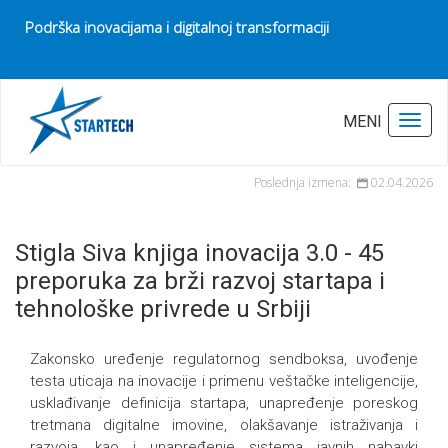
Podrška inovacijama i digitalnoj transformaciji
Pocetna
Vesti
MENI
Toggl
Stigla Siva knjiga inovacija 3.0 - 45 preporuka za brži razvoj startapa i
tehnološke privrede u Srbiji
Poslednja izmena:
02.04.2026
Stigla Siva knjiga inovacija 3.0 - 45
preporuka za brži razvoj startapa i
tehnološke privrede u Srbiji
Zakonsko uređenje regulatornog sendboksa, uvođenje
testa uticaja na inovacije i primenu veštačke inteligencije,
usklađivanje definicija startapa, unapređenje poreskog
tretmana digitalne imovine, olakšavanje istraživanja i
razvoja, kao i unapređenje sistema javnih nabavki