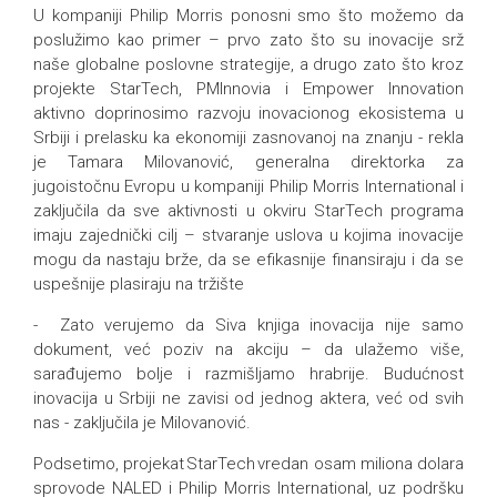
U kompaniji Philip Morris ponosni smo što možemo da
poslužimo kao primer – prvo zato što su inovacije srž
naše globalne poslovne strategije, a drugo zato što kroz
projekte StarTech, PMInnovia i Empower Innovation
aktivno doprinosimo razvoju inovacionog ekosistema u
Srbiji i prelasku ka ekonomiji zasnovanoj na znanju - rekla
je Tamara Milovanović, generalna direktorka za
jugoistočnu Evropu u kompaniji Philip Morris International i
zaključila da sve aktivnosti u okviru StarTech programa
imaju zajednički cilj – stvaranje uslova u kojima inovacije
mogu da nastaju brže, da se efikasnije finansiraju i da se
uspešnije plasiraju na tržište
- Zato verujemo da Siva knjiga inovacija nije samo
dokument, već poziv na akciju – da ulažemo više,
sarađujemo bolje i razmišljamo hrabrije. Budućnost
inovacija u Srbiji ne zavisi od jednog aktera, već od svih
nas - zaključila je Milovanović.
Podsetimo, projekat StarTech vredan osam miliona dolara
sprovode NALED i Philip Morris International, uz podršku