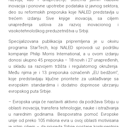
inovacija i ponovne upotrebe podataka iz javnog sektora,
deo su reformskih preporuka koje NALED predstavlja u
trećem izdanju Sive knjige inovacija, sa ciljem
unapređenja uslova za razvoj inovacionog i
visokotehnološkog preduzetništva u Srbiji.
Specijalizovana publikacija pripremljena je u okviru
programa StarTech, koji NALED sprovodi uz podršku
kompanije Philip Morris International, a u ovom izdanju
donosi ukupno 45 preporuka – 18 novih i 27 unapređenih,
u skladu sa razvojem tržišta i regulatornog okruženja.
Među njima je i 13 preporuka označenih „EU bedžom“,
koje predstavljaju ključne prioritete za usklađivanje sa
evropskim standardima i dodatno doprinose ubrzanju
evropskog puta Srbije.
– Evropska unija će nastaviti aktivno da podržava Srbiju u
oblasti inovacija, transfera tehnologije, nauke i istraživanja
u narednim godinama. Bespovratna pomoć Evropske
unije od preko 105 miliona evra u ovoj oblasti motivisana
je istim ciljem – da privreda Srbije postane konkurentnija