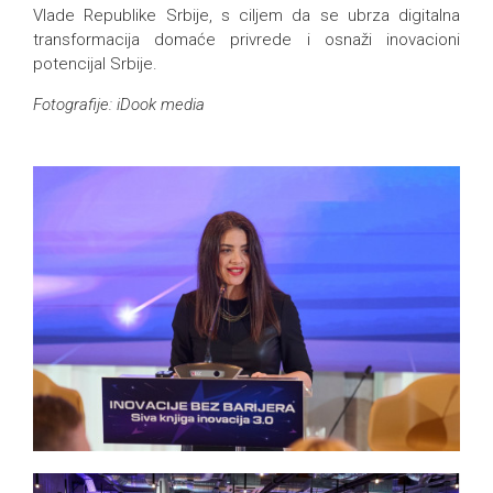
Vlade Republike Srbije, s ciljem da se ubrza digitalna
transformacija domaće privrede i osnaži inovacioni
potencijal Srbije.
Fotografije: iDook media