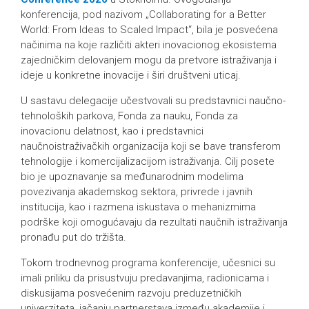
konferencija, pod nazivom „Collaborating for a Better
World: From Ideas to Scaled Impact“, bila je posvećena
načinima na koje različiti akteri inovacionog ekosistema
zajedničkim delovanjem mogu da pretvore istraživanja i
ideje u konkretne inovacije i širi društveni uticaj.
U sastavu delegacije učestvovali su predstavnici naučno-
tehnoloških parkova, Fonda za nauku, Fonda za
inovacionu delatnost, kao i predstavnici
naučnoistraživačkih organizacija koji se bave transferom
tehnologije i komercijalizacijom istraživanja. Cilj posete
bio je upoznavanje sa međunarodnim modelima
povezivanja akademskog sektora, privrede i javnih
institucija, kao i razmena iskustava o mehanizmima
podrške koji omogućavaju da rezultati naučnih istraživanja
pronađu put do tržišta.
Tokom trodnevnog programa konferencije, učesnici su
imali priliku da prisustvuju predavanjima, radionicama i
diskusijama posvećenim razvoju preduzetničkih
univerziteta, jačanju partnerstava između akademije i