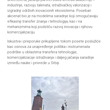
industrije, razvoju talenata, istraživačkoj valorizaciji i
izgradnji održivih inovacionih ekosistema. Poseban
akcenat bio je na modelima saradnje koji omogućavaju
efikasniji transfer znanja i tehnologija, kao i na
mehanizmima koji podstiču razvoj inovacija i njihovu
komercijalizaciju.
Iskustva i preporuke prikupljene tokom posete poslužiće
kao osnova za unapređenje politika i instrumenata
podrške u oblastima transfera tehnologije,
komercijalizacije istraživanja i daljeg jačanja saradnje
između nauke i privrede u Srbiji.