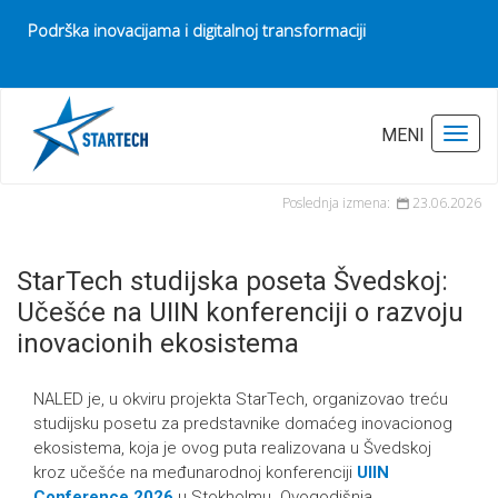
Podrška inovacijama i digitalnoj transformaciji
Pocetna
Vesti
MENI
Toggl
StarTech studijska poseta Švedskoj: Učešće na UIIN konferenciji o razvoju
inovacionih ekosistema
Poslednja izmena:
23.06.2026
StarTech studijska poseta Švedskoj:
Učešće na UIIN konferenciji o razvoju
inovacionih ekosistema
NALED je, u okviru projekta StarTech, organizovao treću
studijsku posetu za predstavnike domaćeg inovacionog
ekosistema, koja je ovog puta realizovana u Švedskoj
kroz učešće na međunarodnoj konferenciji
UIIN
Conference 2026
u Stokholmu. Ovogodišnja