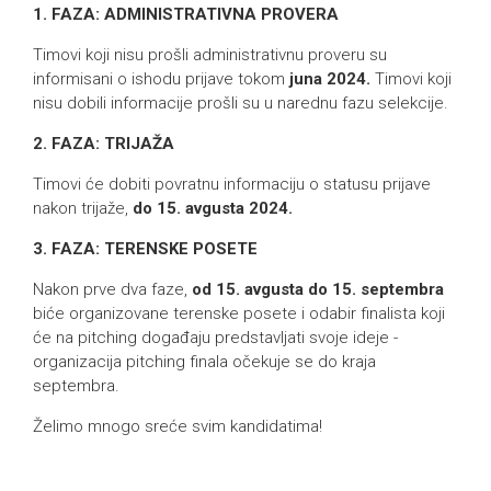
1. FAZA: ADMINISTRATIVNA PROVERA
Timovi koji nisu prošli administrativnu proveru su
informisani o ishodu prijave tokom
juna 2024.
Timovi koji
nisu dobili informacije prošli su u narednu fazu selekcije.
2. FAZA: TRIJAŽA
Timovi će dobiti povratnu informaciju o statusu prijave
nakon trijaže,
do 15. avgusta 2024.
3. FAZA: TERENSKE POSETE
Nakon prve dva faze,
od 15. avgusta do 15. septembra
biće organizovane terenske posete i odabir finalista koji
će na pitching događaju predstavljati svoje ideje -
organizacija pitching finala očekuje se do kraja
septembra.
Želimo mnogo sreće svim kandidatima!