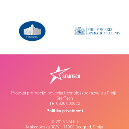
Projekat promocije inovacija i tehnološkog razvoja u Srbiji -
StarTech
Tel:
0800 000020
Politika privatnosti
© 2026 NALED
Makedonska 30/VII, 11000 Beograd, Srbija