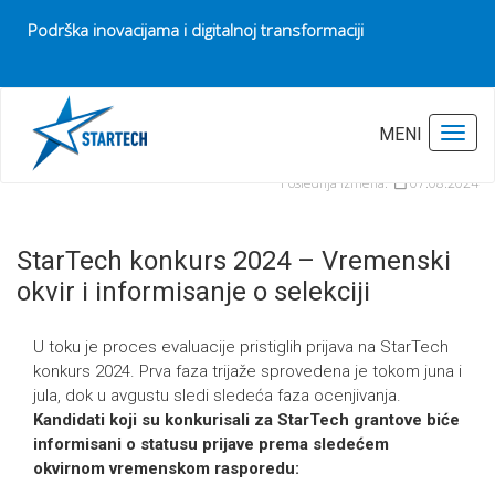
Podrška inovacijama i digitalnoj transformaciji
Pocetna
Vesti
MENI
Toggl
StarTech konkurs 2024 – Vremenski okvir i informisanje o selekciji
Poslednja izmena:
07.08.2024
StarTech konkurs 2024 – Vremenski
okvir i informisanje o selekciji
U toku je proces evaluacije pristiglih prijava na StarTech
konkurs 2024. Prva faza trijaže sprovedena je tokom juna i
jula, dok u avgustu sledi sledeća faza ocenjivanja.
Kandidati koji su konkurisali za StarTech grantove biće
informisani o statusu prijave prema sledećem
okvirnom vremenskom rasporedu: