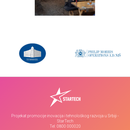
Projekat promocije inovacija i tehnološkog razvoja u Srbiji -
StarTech
Tel:
0800 000020