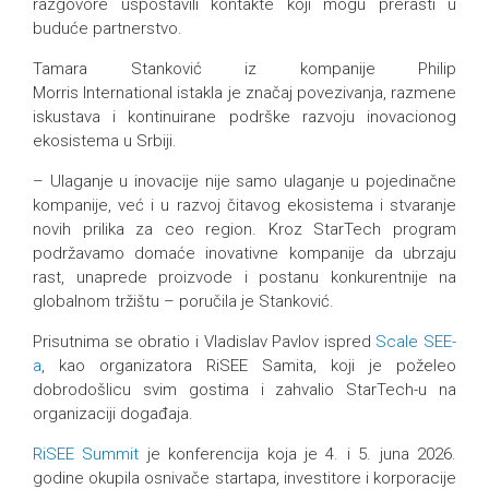
razgovore uspostavili kontakte koji mogu prerasti u
buduće partnerstvo.
Tamara Stanković iz kompanije Philip
Morris International istakla je značaj povezivanja, razmene
iskustava i kontinuirane podrške razvoju inovacionog
ekosistema u Srbiji.
– Ulaganje u inovacije nije samo ulaganje u pojedinačne
kompanije, već i u razvoj čitavog ekosistema i stvaranje
novih prilika za ceo region. Kroz StarTech program
podržavamo domaće inovativne kompanije da ubrzaju
rast, unaprede proizvode i postanu konkurentnije na
globalnom tržištu – poručila je Stanković.
Prisutnima se obratio i Vladislav Pavlov ispred
Scale SEE-
a
, kao organizatora RiSEE Samita, koji je poželeo
dobrodošlicu svim gostima i zahvalio StarTech-u na
organizaciji događaja.
RiSEE Summit
je konferencija koja je 4. i 5. juna 2026.
godine okupila osnivače startapa, investitore i korporacije