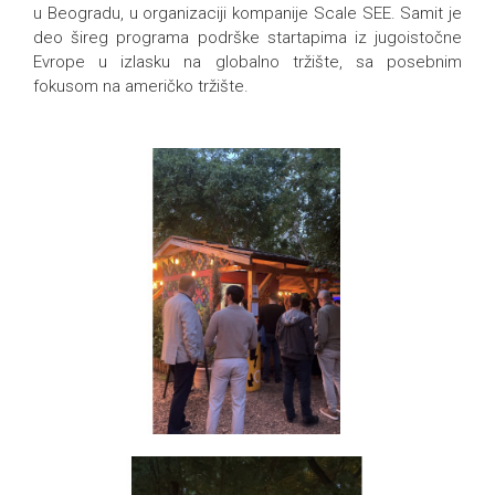
u Beogradu, u organizaciji kompanije Scale SEE. Samit je
deo šireg programa podrške startapima iz jugoistočne
Evrope u izlasku na globalno tržište, sa posebnim
fokusom na američko tržište.