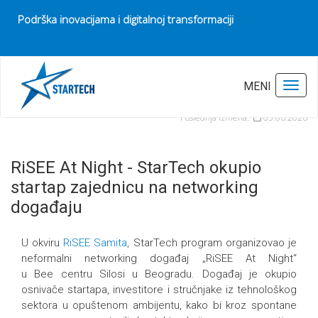
Podrška inovacijama i digitalnoj transformaciji
Pocetna
Vesti
MENI
Toggl
RiSEE At Night - StarTech okupio startap zajednicu na networking događaju
Poslednja izmena:
05.06.2026
RiSEE At Night - StarTech okupio
startap zajednicu na networking
događaju
U okviru
RiSEE Samita
, StarTech program organizovao je
neformalni networking događaj „RiSEE At Night“
u Bee centru Silosi u Beogradu. Događaj je okupio
osnivače startapa, investitore i stručnjake iz tehnološkog
sektora u opuštenom ambijentu, kako bi kroz spontane