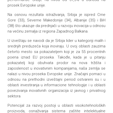
prosek Evropske unije.
Na osnovu rezultata istraživanja, Srbija je ispred Crne
Gore (33), Severne Makedonije (34), Albanije (35) i BiH
(38) što ukazuje da prednjači u razvoju inovacija u odnosu
na većinu zemalja iz regiona Zapadnog Balkana.
U izveštaju se navodi da je Srbija lider u kategoriji malih i
srednjih preduzeća koja inoviraju. U ovoj oblasti zauzima
četvrto mesto sa pokazateljem koji je za 55 procentnih
poena iznad EU proseka. Takođe, kada je u pitanju
pokazatelj koji obuhvata prodor na nova tržišta i
zaposlenost u inovativnim kompanijama, naša zemlja se
nalazi u nivou proseka Evropske unije. Značajni pomaci u
odnosu na prethodni izveštajni period ostvareni su i u
oblasti investiranja u informacione tehnologije i u oblasti
povezivanja inovativnih organizacija iz javnog i privatnog
sektora.
Potencijal za razvoj postoji u oblasti visokotehnoloških
proizvoda, osnaživanja sistema zaštite intelektualne