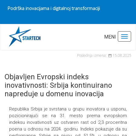
Podrška inovacijama i digitalnoj transformaciji
Pocetna
Vesti
MENI
Toggl
Objavljen Evropski indeks inovativnosti: Srbija kontinuirano napreduje u
domenu inovacija
Poslednja izmena:
15.08.2025
Objavljen Evropski indeks
inovativnosti: Srbija kontinuirano
napreduje u domenu inovacija
Republika Srbija je svrstana u grupu inovatora u usponu,
pozicionirajući se na 31. mesto prema evropskom
indeksu inovativnosti uz ostvaren rast od 2,3 procentna
poena u odnosu na 2024. godinu. Indeks pokazuje da su
performanse Srbije na nivou od 51,5% u odnosu na