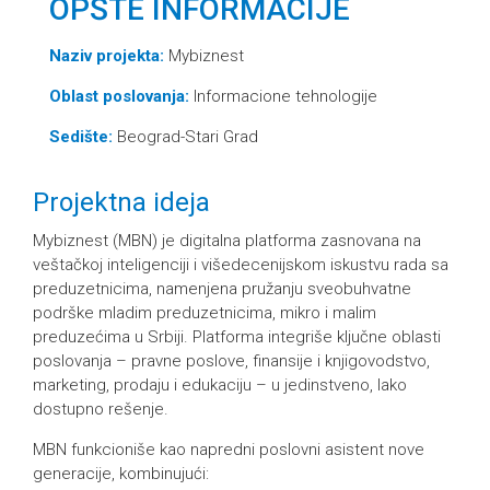
OPŠTE INFORMACIJE
Naziv projekta:
Mybiznest
Oblast poslovanja:
Informacione tehnologije
Sedište:
Beograd-Stari Grad
Projektna ideja
Mybiznest (MBN) je digitalna platforma zasnovana na
veštačkoj inteligenciji i višedecenijskom iskustvu rada sa
preduzetnicima, namenjena pružanju sveobuhvatne
podrške mladim preduzetnicima, mikro i malim
preduzećima u Srbiji. Platforma integriše ključne oblasti
poslovanja – pravne poslove, finansije i knjigovodstvo,
marketing, prodaju i edukaciju – u jedinstveno, lako
dostupno rešenje.
MBN funkcioniše kao napredni poslovni asistent nove
generacije, kombinujući: