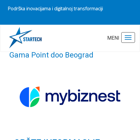
Podrška inovacijama i digitalnoj transformaciji
Pocetna
StarTech konkurs 2025
Gama Point doo Beograd
MENI
Toggl
Gama Point doo Beograd