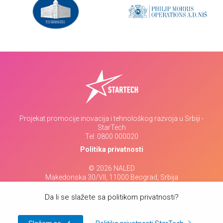
Projekat promocije inovacija i tehnološkog razvoja u Srbiji -
StarTech
Tel:
0800 000020
Politika privatnosti
© 2026 NALED
Makedonska 30/VII, 11000 Beograd, Srbija
www.naled.rs
Da li se slažete sa politikom privatnosti?