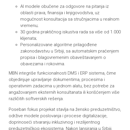
AI modele obučene za odgovore na pitanja iz
oblasti prava, finansija i knjigovodstva, uz
mogućnost konsultacija sa stručnjacima u realnom
vremenu;
30 godina praktičnog iskustva rada sa više od 1.000
klijenata;
Personalizovane algoritme prilagođene
zakonodavstvu u Srbiji, sa automatskim praćenjem
propisa i blagovremenim obaveštavanjem o
obavezama i rokovima.
MBN integriše funkcionalnosti DMS i ERP sistema, čime
objedinjuje upravljanje dokumentima, procesima i
operativnim zadacima u jednom alatu, bez potrebe za
angažovanjem eksternih konsultanata ili korišćenjem više
različitih softverskih rešenja.
Poseban fokus projekat stavlja na žensko preduzetništvo,
održive modele poslovanja i procese digitalizacije,
doprinoseći stvaranju inkluzivnog i rezilijentnog
preduzetničkog ekosistema. Nakon lansiranja u Srbiji,