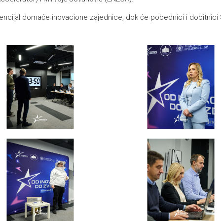
otencijal domaće inovacione zajednice, dok će pobednici i dobitnic