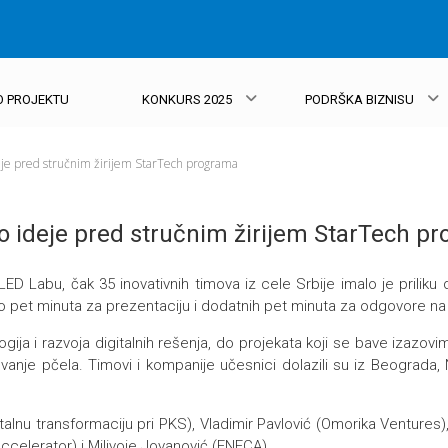
O PROJEKTU
KONKURS 2025
PODRŠKA BIZNISU
deje pred stručnim žirijem StarTech programa
lo ideje pred stručnim žirijem StarTech p
 Labu, čak 35 inovativnih timova iz cele Srbije imalo je priliku 
o pet minuta za prezentaciju i dodatnih pet minuta za odgovore na 
ologija i razvoja digitalnih rešenja, do projekata koji se bave izazo
čuvanje pčela. Timovi i kompanije učesnici dolazili su iz Beograda
italnu transformaciju pri PKS), Vladimir Pavlović (Omorika Ventures), 
celerator) i Milivoje Jovanović (ENECA).