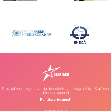
Projekat promocije inovacija i tehnološkog razvoja u Srbiji - StarTech
Tel:
0800 000020
Politika privatnosti