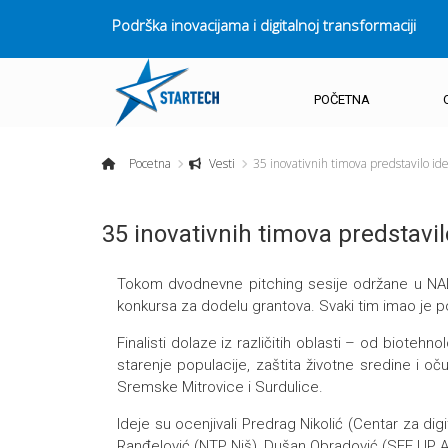
Podrška inovacijama i digitalnoj transformaciji
POČETNA
Pocetna
Vesti
35 inovativnih timova predstavilo i
35 inovativnih timova predstavi
Tokom dvodnevne pitching sesije održane u NALED
konkursa za dodelu grantova. Svaki tim imao je p
Finalisti dolaze iz različitih oblasti – od biotehn
starenje populacije, zaštita životne sredine i o
Sremske Mitrovice i Surdulice.
Ideje su ocenjivali Predrag Nikolić (Centar za dig
Ranđelović (NTP Niš), Dušan Obradović (SEE UP Ac