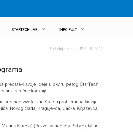
STARTECH LAB
INFO PULT
Poslednja izmena:
24.10.2025
rograma
da predstavi svoje ideje u okviru petog StarTech
pitanja stručne komisije.
vima urbanog života, kao što su problemi parkiranja,
, Niša, Novog Sada, Kragujevca, Čačka, Knjaževca,
Mirjana Isailović (Razvojna agencija Srbije), Milan