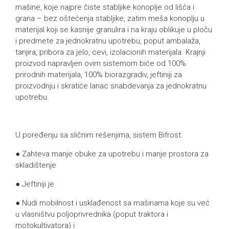
mašine, koje najpre čiste stabljike konoplje od lišća i
grana – bez oštećenja stabljike, zatim meša konoplju u
materijal koji se kasnije granulira i na kraju oblikuje u ploču
i predmete za jednokratnu upotrebu, poput ambalaža,
tanjira, pribora za jelo, cevi, izolacionih materijala. Krajnji
proizvod napravljen ovim sistemom biće od 100%
prirodnih materijala, 100% biorazgradiv, jeftiniji za
proizvodnju i skratiće lanac snabdevanja za jednokratnu
upotrebu.
U poređenju sa sličnim rešenjima, sistem Bifrost:
● Zahteva manje obuke za upotrebu i manje prostora za
skladištenje
● Jeftiniji je
● Nudi mobilnost i usklađenost sa mašinama koje su već
u vlasništvu poljoprivrednika (poput traktora i
motokultivatora) i