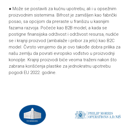
● Može se postaviti za kućnu upotrebu, ali i u opsežnim
proizvodnim sistemima. Bifrost je zamišljen kao fabrički
posao, sa opcijom da preraste u franšizu u kasnijim
fazama razvoja. Počeće kao B2B model, a kada se
postigne finansijska održivost i održivost resursa, nudiće
se i krajnji proizvod (ambalaže i pribor za jelo) kao B2C
model. Čvrsto verujemo da je ovo takođe dobra prilika za
našu zemlju da povrati evropsko vođstvo u proizvodnji
konoplje. Krajnji proizvodi biće veoma traženi nakon što
zabrana korišćenja plastike za jednokratnu upotrebu
pogodi EU 2022. godine.