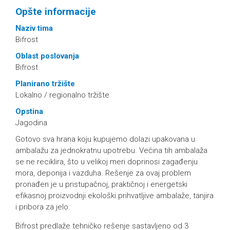
Opšte informacije
Naziv tima
Bifrost
Oblast poslovanja
Bifrost
Planirano tržište
Lokalno / regionalno tržište
Opstina
Jagodina
Gotovo sva hrana koju kupujemo dolazi upakovana u
ambalažu za jednokratnu upotrebu. Većina tih ambalaža
se ne reciklira, što u velikoj meri doprinosi zagađenju
mora, deponija i vazduha. Rešenje za ovaj problem
pronađen je u pristupačnoj, praktičnoj i energetski
efikasnoj proizvodnji ekološki prihvatljive ambalaže, tanjira
i pribora za jelo.
Bifrost predlaže tehničko rešenje sastavljeno od 3